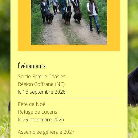
Événements
Sortie Famille Chasles
Région Coffrane (NE)
le 13 septembre 2026
Fête de Noël
Refuge de Lucens
le 29 novembre 2026
Assemblée générale 2027