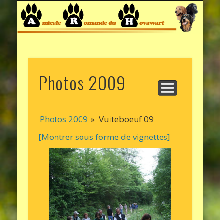
ARTICLES / INFOS
LE HOVAWART
BIENVENUE
ELEVEURS
PHOTOS
COMITÉ
LIENS
RECHERCHE MEMBRE !
Photos 2009
Photos 2009
»
Vuiteboeuf 09
[Montrer sous forme de vignettes]