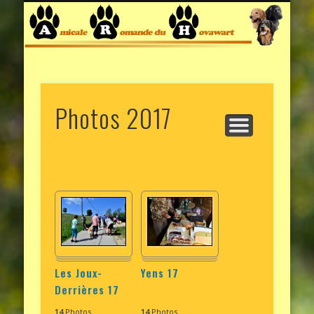
ARTICLES / INFOS
LE HOVAWART
BIENVENUE
ELEVEURS
PHOTOS
COMITÉ
LIENS
RECHERCHE MEMBRE !
Photos 2017
Les Joux-
Yens 17
Derrières 17
14
Photos
14
Photos