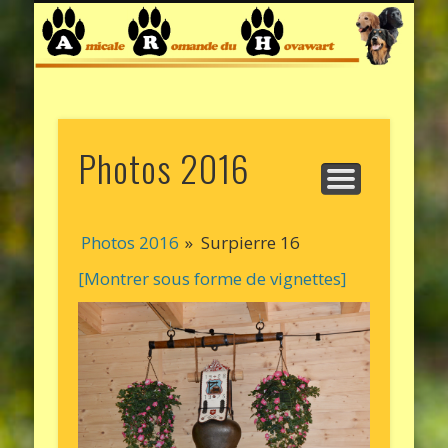
ARTICLES / INFOS
LE HOVAWART
BIENVENUE
ELEVEURS
PHOTOS
COMITÉ
LIENS
RECHERCHE MEMBRE !
Photos 2016
Photos 2016
»
Surpierre 16
[Montrer sous forme de vignettes]