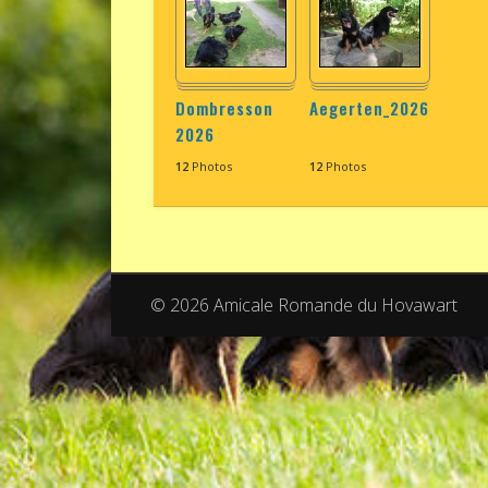
Dombresson
Aegerten_2026
2026
12
Photos
12
Photos
© 2026 Amicale Romande du Hovawart